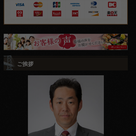
皆
様
の
ご挨拶
ご
意
見
も
お
聞
か
せ