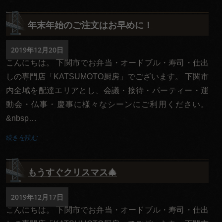
い
法
年末年始のご注文はお早めに！
事・
2019年12月20日
法要
こんにちは。 下関市でお弁当・オードブル・寿司・仕出
お集
しの専門店「KATSUMOTO厨房」でございます。 下関市
内全域を配達エリアとし、会議・接待・パーティー・運
ま
動会・仏事・慶事に様々なシーンにご利用ください。
り・
&nbsp…
パー
続きを読む
ティ
価格で選
もうすぐクリスマス🎄
ぶ
2019年12月17日
～
こんにちは。 下関市でお弁当・オードブル・寿司・仕出
999