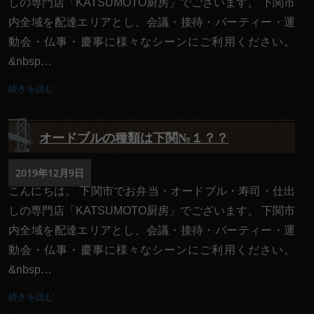
しの専門店「KATSUMOTO厨房」でございます。 下関市
円
内全域を配達エリアとし、会議・接待・パーティー・運
1,000
動会・仏事・慶事に様々なシーンにご利用ください。
&nbsp…
～
1,999
続きを読む
円
オードブルの種類は下関№１？？
2,000
～
2019年12月9日
2,999
こんにちは。 下関市でお弁当・オードブル・寿司・仕出
しの専門店「KATSUMOTO厨房」でございます。 下関市
円
内全域を配達エリアとし、会議・接待・パーティー・運
3,000
動会・仏事・慶事に様々なシーンにご利用ください。
～
&nbsp…
3,999
続きを読む
円