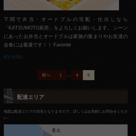
よくある
ご質問
下関で弁当・オードブルの宅配・仕出しなら
「KATSUMOTO厨房」をよろしくお願いします。 シーン
お問い合
にあったお弁当とオードブルは家族の集まりやお友達の
わせ
会食には最適です！！ Favorite
特定商取
続きを読む
引法に基
づく表記
投
…
前へ
1
4
5
サイトマ
稿
ップ
ナ
配達エリア
ビ
地図は配達エリアの目安となりますので、詳しくはお気軽にお問合せくださ
ゲ
い。
ー