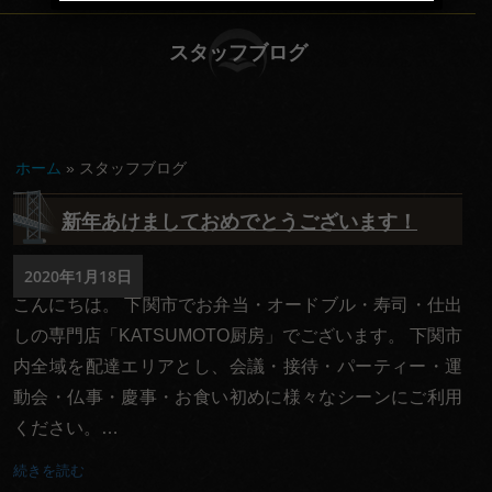
てな
スタッフブログ
し
会
議・
ホーム
»
スタッフブログ
セミ
新年あけましておめでとうございます！
ナー
行
2020年1月18日
こんにちは。 下関市でお弁当・オードブル・寿司・仕出
楽・
しの専門店「KATSUMOTO厨房」でございます。 下関市
観光
内全域を配達エリアとし、会議・接待・パーティー・運
慶
動会・仏事・慶事・お食い初めに様々なシーンにご利用
事・
ください。…
お祝
続きを読む