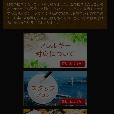
料理の世界に入って２０年が経ちました。この世界に入ることの
きっかけが「お客様を笑顔にしたい！」でした。お弁当やオード
ブルは色々なシーンでたくさんの方に親しみやすいものですの
で、基本に立ち返り安全安心はもちろんのことどうすれば喜ばれ
るかをしっかり考えてまいります。
ア
レ
ル
ギ
ー
対
応
に
ス
つ
タ
い
ッ
て
フ
ブ
ロ
グ
facebook