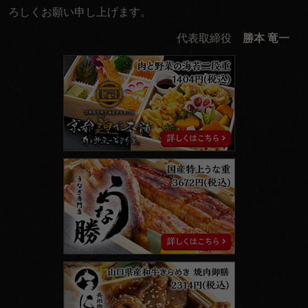
ろしくお願い申し上げます。
代表取締役
勝本 竜一
京
都
麹
や
本
舗
う
な
勝
に
く
勝