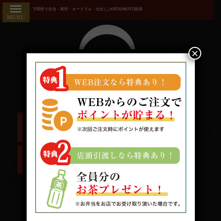
コ
HOME
下関市で弁当・寿司・オードブル・仕出し | KATSUMOTO厨房
ン
こだわり
テ
ン
商品一覧
ツ
×
へ
おすすめ
ス
ランキン
キ
ッ
グ
プ
お気に入
り
用途で選
ぶ
接
待・
受付時間/9:00〜19:00 配送時間/10:00〜19:00
おも