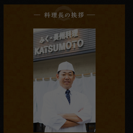
料
理
長
の
挨
拶