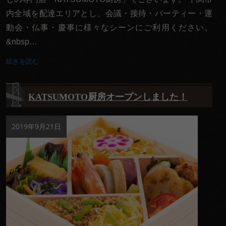
サイ
内全域を配達エリアとし、会議・接待・パーティー・運
ドメ
動会・仏事・慶事に様々なシーンにご利用ください。
ニュ
&nbsp…
ー
続きを読む
配達エリ
ア・ご注
KATSUMOTO厨房オープンしました！
文方法
2019年9月21日
お客様の
声
お知らせ
スタッフ
ブログ
会社概要