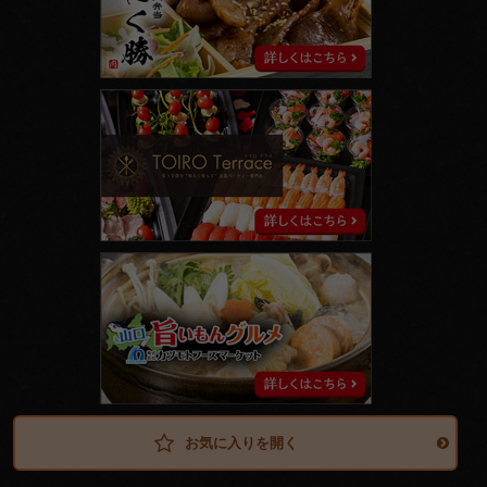
ト
イ
ロ
テ
ラ
ス
山
口
旨
い
も
ん
グ
ル
メ
お気に入りを開く