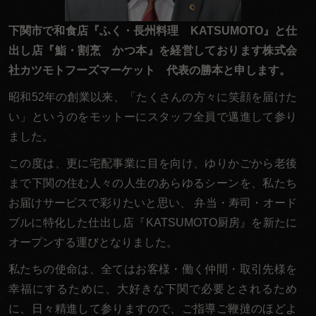
く
だ
下関市で和食店『ふく・長州料理 KATSUMOTO』と仕
さ
出し店『鮨・割烹 かつ本』を経営しております株式会
い。
社カツモトフーズマーケット 代表の勝本と申します。
昭和52年の創業以来、「たくさんの方々に笑顔を届けた
い」というのをモットーにスタッフ全員で邁進して参り
ました。
この度は、更に宅配事業に目を向け、ゆりかごから老後
まで下関の住む人々の人生のあらゆるシーンを、私たち
お届けサービスで彩りたいと思い、 弁当・寿司・オード
ブルに特化した仕出し店『KATSUMOTO厨房』を新たに
オープンする運びとなりました。
私たちの使命は、全てはお客様・働く仲間・取引先様を
幸福にするために、大好きな下関で必要とされるため
に、日々精進して参りますので、ご指導ご鞭撻のほどよ