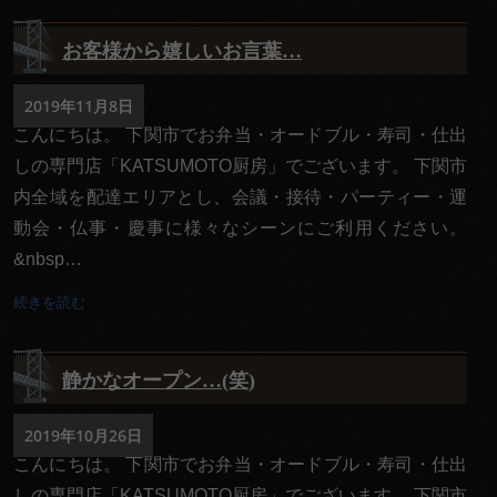
4,000
お客様から嬉しいお言葉…
円～
2019年11月8日
種類で選
こんにちは。 下関市でお弁当・オードブル・寿司・仕出
ぶ
しの専門店「KATSUMOTO厨房」でございます。 下関市
高級
内全域を配達エリアとし、会議・接待・パーティー・運
動会・仏事・慶事に様々なシーンにご利用ください。
弁当
&nbsp…
オー
続きを読む
ドブ
ル
静かなオープン…(笑)
寿
司・
2019年10月26日
こんにちは。 下関市でお弁当・オードブル・寿司・仕出
会席
しの専門店「KATSUMOTO厨房」でございます。 下関市