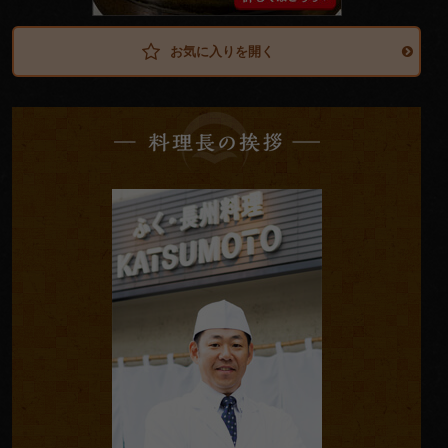
ル
メ
お気に入りを開く
料
理
長
の
挨
拶