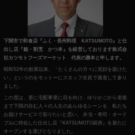
聞
か
せ
く
だ
下関市で和食店『ふく・長州料理 KATSUMOTO』と仕
さ
出し店『鮨・割烹 かつ本』を経営しております株式会
い。
社カツモトフーズマーケット 代表の勝本と申します。
昭和52年の創業以来、「たくさんの方々に笑顔を届けた
い」というのをモットーにスタッフ全員で邁進して参り
ました。
この度は、更に宅配事業に目を向け、ゆりかごから老後
まで下関の住む人々の人生のあらゆるシーンを、私たち
お届けサービスで彩りたいと思い、 弁当・寿司・オード
ブルに特化した仕出し店『KATSUMOTO厨房』を新たに
オープンする運びとなりました。