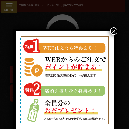
コ
HOME
下関市で弁当・寿司・オードブル・仕出し | KATSUMOTO厨房
ン
こだわり
テ
ン
商品一覧
ツ
×
へ
おすすめ
ス
ランキン
キ
ッ
グ
プ
お気に入
り
用途で選
ぶ
接
待・
受付時間/9:00〜19:00 配送時間/10:00〜19:00
おも