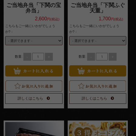
ご当地弁当「下関の宝
ご当地弁当「下関ふぐ
4,000
弁当」
天重」
2,600
1,700
円(税込)
円(税込)
円～
こちらもご一緒にいかがでしょう
こちらもご一緒にいかがでしょう
種類で選
か?：
か?：
ぶ
高級
-
+
-
+
数量:
数量:
弁当
オー
ドブ
ル
詳しくはこちら
詳しくはこちら
寿
司・
会席