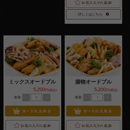
よくある
詳しくはこちら
ご質問
お問い合
わせ
特定商取
引法に基
づく表記
サイトマ
ミックスオードブル
揚物オードブル
ップ
5,200
5,200
円(税込)
円(税込)
-
+
-
+
数量:
数量: