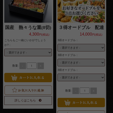
サイ
ドメ
ニュ
国産 熱々うな重(8切)
３得オードブル 配達
ー
4,300
14,000
円(税込)
円(税込)
配達エリ
こちらもご一緒にいかがでしょう
3得オードブル：
か?：
ア・ご注
3得オードブル：
文方法
お客様の
-
+
数量:
3得オードブル：
声
お知らせ
-
+
数量:
スタッフ
ブログ
詳しくはこちら
会社概要