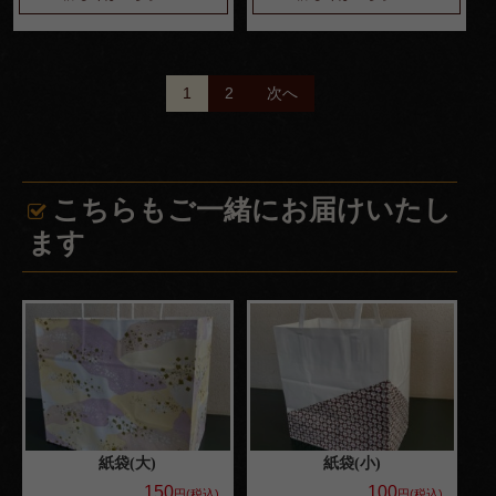
投
1
2
次へ
稿
ナ
こちらもご一緒にお届けいたし
ビ
ます
ゲ
ー
シ
ョ
ン
紙袋(大)
紙袋(小)
150
100
円(税込)
円(税込)