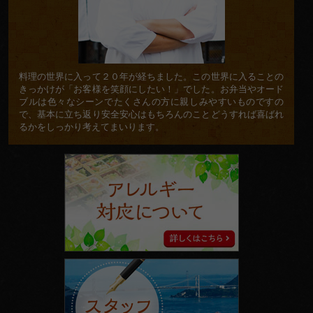
料理の世界に入って２０年が経ちました。この世界に入ることの
きっかけが「お客様を笑顔にしたい！」でした。お弁当やオード
ブルは色々なシーンでたくさんの方に親しみやすいものですの
で、基本に立ち返り安全安心はもちろんのことどうすれば喜ばれ
るかをしっかり考えてまいります。
ア
レ
ル
ギ
ー
対
応
に
ス
つ
タ
い
ッ
て
フ