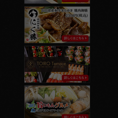
に
く
勝
ト
イ
ロ
テ
ラ
ス
山
口
旨
い
も
ん
グ