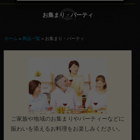
てな
お集まり・パーティ
し
会
ホーム
»
商品一覧
»
お集まり・パーティ
議・
セミ
ナー
行
楽・
観光
慶
ご家族や地域のお集まりやパーティーなどに
事・
賑わいを添えるお料理をお楽しみください。
お祝