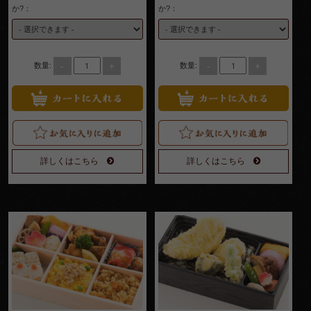
か?：
か?：
円
初回注文時の最後に任意パスワードを入力
するだけで会員情報を保存できます。
次回以降はお客様情報が自動反映されるの
1,000
で便利で簡単です。
会員ログイン状態でポイントが貯まる・使
～
-
+
-
+
数量:
数量:
えるようになります。
1,999
円
1
2,000
～
詳しくはこちら
詳しくはこちら
2,999
円
3,000
～
2
3,999
円