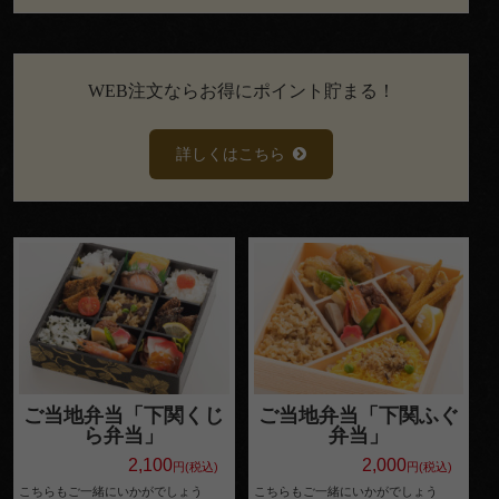
い
法
事・
WEB注文ならお得にポイント貯まる！
法要
詳しくはこちら
お集
ま
り・
×
閉じる
パー
商品をカートに入れてのWEB注文でポイン
ティ
トが貯まります。
ポイントはご購入商品の合計額に応じ付与
価格で選
されます。
貯まったポイントは、1ポイント1円として
ぶ
次回購入時の合計金額からお値引き可能で
ご当地弁当「下関くじ
ご当地弁当「下関ふぐ
す。
ら弁当」
弁当」
～
※ポイント利用には会員登録が必要です。
2,100
2,000
円(税込)
円(税込)
999
こちらもご一緒にいかがでしょう
こちらもご一緒にいかがでしょう