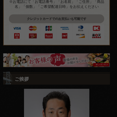
※お電話にて「お電話番号」「お名前」「ご住所」「商品
名」「個数」「ご希望配達日時」をお伝えください
クレジットカードでのお支払いも可能です
皆
様
の
ご挨拶
ご
意
見
も
お