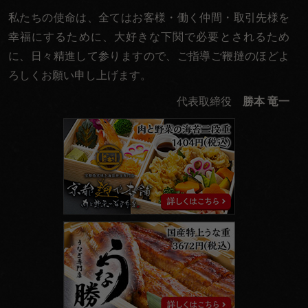
私たちの使命は、全てはお客様・働く仲間・取引先様を
幸福にするために、大好きな下関で必要とされるため
に、日々精進して参りますので、ご指導ご鞭撻のほどよ
ろしくお願い申し上げます。
代表取締役
勝本 竜一
京
都
麹
や
本
舗
う
な
勝