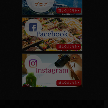
ブ
ロ
グ
facebook
instagram