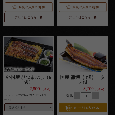
詳しくはこちら
詳しくはこちら
外国産 ひつまぶし（6
国産 蒲焼（8切） タ
切）
レ付
2,800
3,700
円(税込)
円(税込)
こちらもご一緒にいかがでしょう
-
+
数量:
か?：