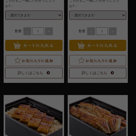
こちらもご一緒にいかがでしょう
こちらもご一緒にいかがでしょう
か?：
か?：
4,000
円～
-
+
-
+
種類で選
数量:
数量:
ぶ
高級
弁当
詳しくはこちら
詳しくはこちら
オー
ドブ
ル
寿
司・
会席