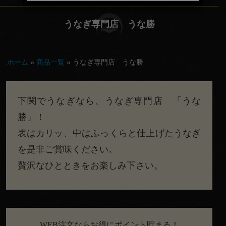
てな
うなぎ専門店 うな勝
し
会
ホーム
»
商品一覧
»
うなぎ専門店 うな勝
議・
セミ
下関でうなぎなら、うなぎ専門店 「うな
ナー
勝」！
行
表はカリッ、中はふっくらと仕上げたうなぎ
楽・
を是非ご賞味ください。
観光
贅沢なひとときをお楽しみ下さい。
慶
事・
お祝
WEB注文ならお得にポイント貯まる！