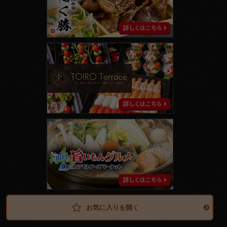
ト
イ
ロ
テ
ラ
ス
山
口
旨
い
も
ん
グ
ル
メ
お気に入りを開く