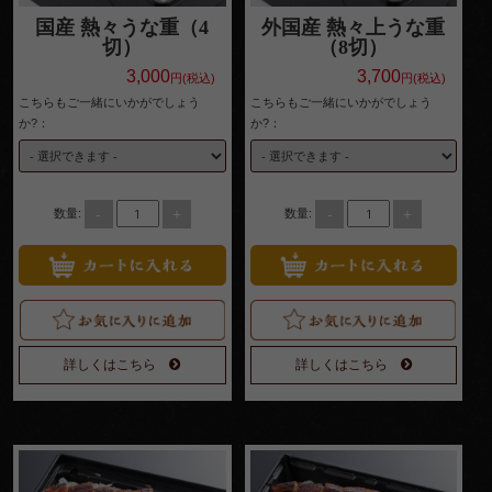
サイ
国産 熱々うな重（4
外国産 熱々上うな重
切）
（8切）
ドメ
3,000
3,700
円(税込)
円(税込)
ニュ
こちらもご一緒にいかがでしょう
こちらもご一緒にいかがでしょう
か?：
か?：
ー
配達エリ
ア・ご注
-
+
-
+
数量:
数量:
文方法
お客様の
声
お知らせ
詳しくはこちら
詳しくはこちら
スタッフ
ブログ
会社概要