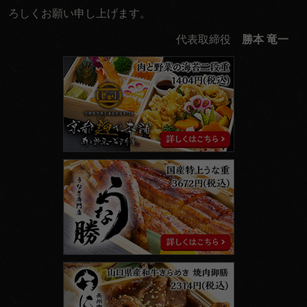
ろしくお願い申し上げます。
代表取締役
勝本 竜一
京
都
麹
や
本
舗
う
な
勝
に
く
勝