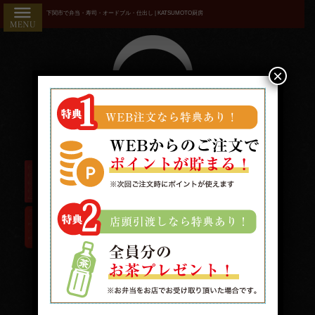
コ
HOME
下関市で弁当・寿司・オードブル・仕出し | KATSUMOTO厨房
ン
こだわり
テ
ン
商品一覧
ツ
×
へ
おすすめ
ス
ランキン
キ
ッ
グ
プ
お気に入
り
用途で選
ぶ
接
待・
受付時間/9:00〜19:00 配送時間/10:00〜19:00
おも