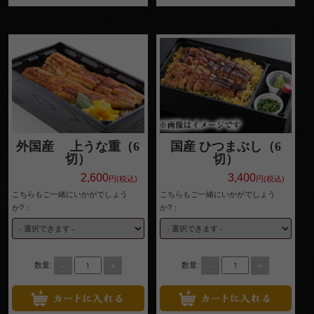
外国産 上うな重（6
国産 ひつまぶし（6
切）
切）
2,600
3,400
円(税込)
円(税込)
こちらもご一緒にいかがでしょう
こちらもご一緒にいかがでしょう
か?：
か?：
-
+
-
+
数量:
数量: