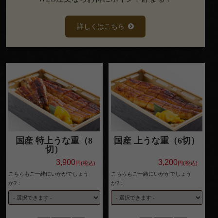
い
法
詳しくはこちら
事・
法要
×
閉じる
お集
ま
商品をカートに入れてのWEB注文でポイン
トが貯まります。
り・
ポイントはご購入商品の合計額に応じ付与
されます。
貯まったポイントは、1ポイント1円として
パー
次回購入時の合計金額からお値引き可能で
す。
国産 特上うな重（8
国産 上うな重（6切）
ティ
※ポイント利用には会員登録が必要です。
切）
価格で選
3,900
3,200
円(税込)
円(税込)
こちらもご一緒にいかがでしょう
こちらもご一緒にいかがでしょう
ぶ
初回注文時の最後に任意パスワードを入力
か?：
か?：
するだけで会員情報を保存できます。
～
次回以降はお客様情報が自動反映されるの
で便利で簡単です。
999
会員ログイン状態でポイントが貯まる・使