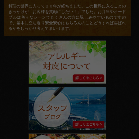
料理の世界に入って２０年が経ちました。この世界に入ることの
きっかけが「お客様を笑顔にしたい！」でした。お弁当やオード
ブルは色々なシーンでたくさんの方に親しみやすいものですの
で、基本に立ち返り安全安心はもちろんのことどうすれば喜ばれ
るかをしっかり考えてまいります。
ア
レ
ル
ギ
ー
対
応
に
ス
つ
タ
い
ッ
て
フ
ブ
ロ
グ
facebook