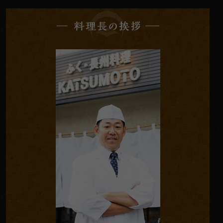
料
理
長
の
挨
拶