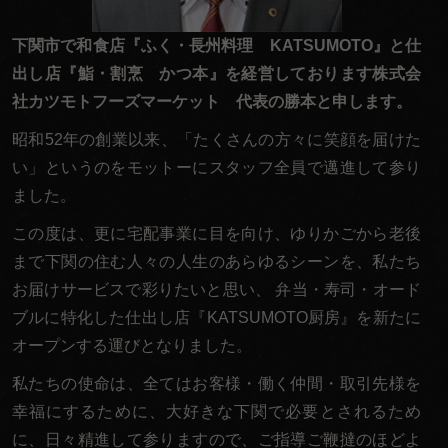
く
だ
下関市で和食店『ふく・長州料理 KATSUMOTO』と仕
さ
出し店『鮨・割烹 かつ本』を経営しております株式会
い。
社カツモトフーズマーケット 代表の勝本と申します。
昭和52年の創業以来、「たくさんの方々に笑顔を届けた
い」というのをモットーにスタッフ全員で邁進して参り
ました。
この度は、更に宅配事業に目を向け、ゆりかごから老後
まで下関の住む人々の人生のあらゆるシーンを、私たち
お届けサービスで彩りたいと思い、 弁当・寿司・オード
ブルに特化した仕出し店『KATSUMOTO厨房』を新たに
オープンする運びとなりました。
私たちの使命は、全てはお客様・働く仲間・取引先様を
幸福にするために、大好きな下関で必要とされるため
に、日々精進して参りますので、ご指導ご鞭撻のほどよ