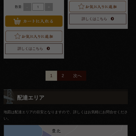
-
+
数量:
詳しくはこちら
詳しくはこちら
投
1
2
次へ
稿
ナ
配達エリア
ビ
地図は配達エリアの目安となりますので、詳しくはお気軽にお問合せくださ
ゲ
い。
ー