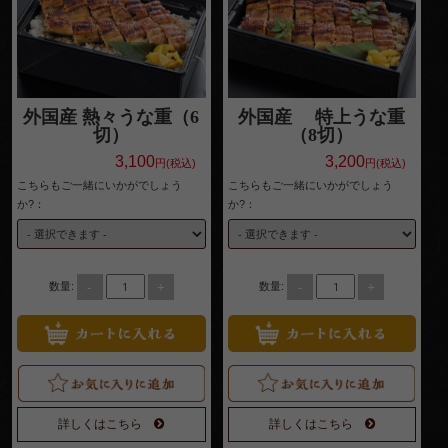
よくある
ご質問
お問い合
外国産 熱々うな重（6
外国産 特上うな重
わせ
切）
（8切）
3,100
3,200
特定商取
円(税込)
円(税込)
こちらもご一緒にいかがでしょう
こちらもご一緒にいかがでしょう
引法に基
か?：
か?：
づく表記
サイトマ
-
+
-
+
数量:
数量:
ップ
詳しくはこちら
詳しくはこちら