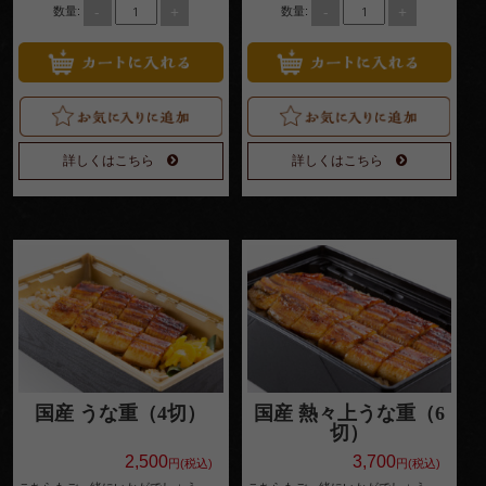
えるようになります。
-
+
-
+
数量:
数量:
円
1,000
1
～
1,999
詳しくはこちら
詳しくはこちら
円
2,000
～
2,999
円
2
3,000
～
国産 うな重（4切）
国産 熱々上うな重（6
切）
3,999
2,500
3,700
円(税込)
円(税込)
円