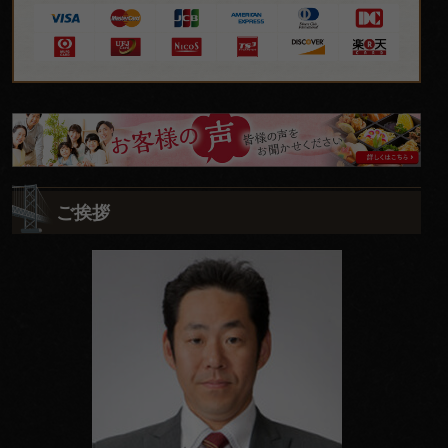
皆
様
の
ご挨拶
ご
意
見
も
お
聞
か
せ