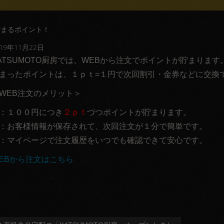
貯まるポイント！
019年11月22日
ATSUMOTO厨房では、
WEBから注文でポイントが貯まります
まったポイントは、１ｐｔ=１円で次回割引・
金券などに交換
WEB注文のメリット＞
：１００円につき
２ｐｔ
づつポイントが貯まります。
：お客様情報が保存されて、次回注文が１分で簡単です。
：マイページで注文履歴をいつでも確認できて安心です。
EBから注文はこちら