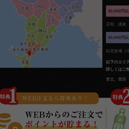
30,000
王司、清末
50,000
以北全域（
以下のエリ
詳しくはご
豊北、豊田