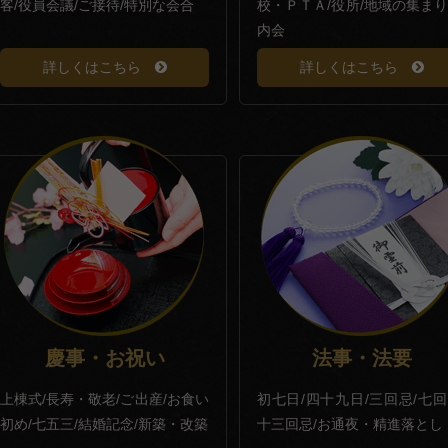
客/役員会議/ご接待/特別な会合
校・ＰＴＡ/役所/地域の集まり
内会
詳しくはこちら
詳しくはこちら
慶事・お祝い
法事・法要
上棟式/長寿・敬老/ご出産/お食い
初七日/四十九日/三回忌/七回
初め/七五三/結婚記念/新築・改築
十三回忌/お通夜・精進落とし