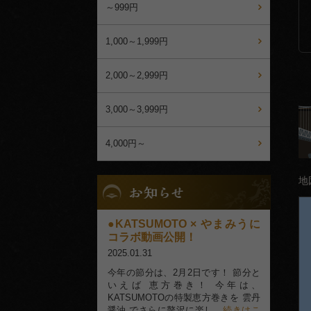
選
～999円
ぶ
1,000～1,999円
2,000～2,999円
3,000～3,999円
4,000円～
お
地
知
ら
せ-
KATSUMOTO × やまみうに
blog-
コラボ動画公開！
2025.01.31
今年の節分は、2月2日です！ 節分と
いえば 恵方巻き！ 今年は、
KATSUMOTOの特製恵方巻きを 雲丹
醤油 でさらに贅沢に楽し
…続きはこ