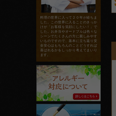
料理の世界に入って２０年が経ちま
した。この世界に入ることのきっか
けが「お客様を笑顔にしたい！」で
した。お弁当やオードブルは色々な
シーンでたくさんの方に親しみやす
いものですので、基本に立ち返り安
全安心はもちろんのことどうすれば
喜ばれるかをしっかり考えてまいり
ます。
ア
レ
ル
ギ
ー
対
応
に
ス
つ
タ
い
ッ