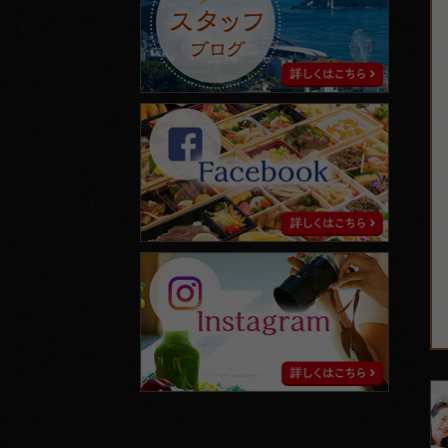
て
フ
ブ
ロ
グ
facebook
instagram