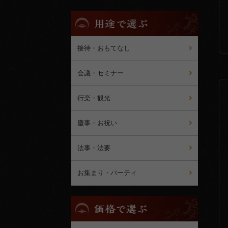
用
途
で
選
接待・おもてなし
ぶ
会議・セミナー
行楽・観光
慶事・お祝い
法事・法要
お集まり・パーティ
価
格
で