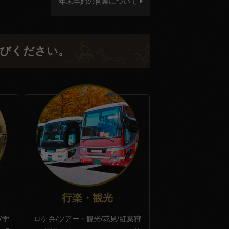
年末年始の営業について
びください。
行楽・観光
/学
ロケ弁/ツアー・観光/花見/紅葉狩