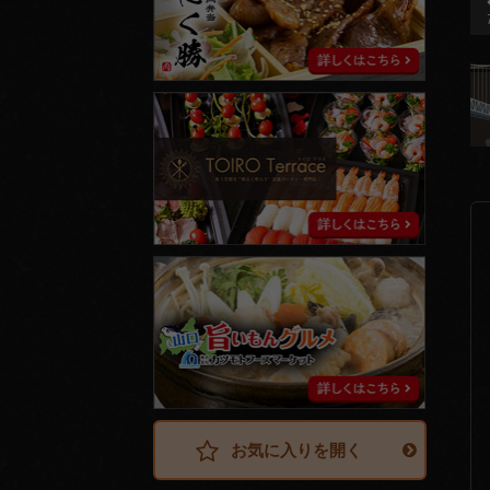
ト
イ
ロ
テ
ラ
ス
山
口
旨
い
も
ん
グ
ル
メ
お気に入りを開く