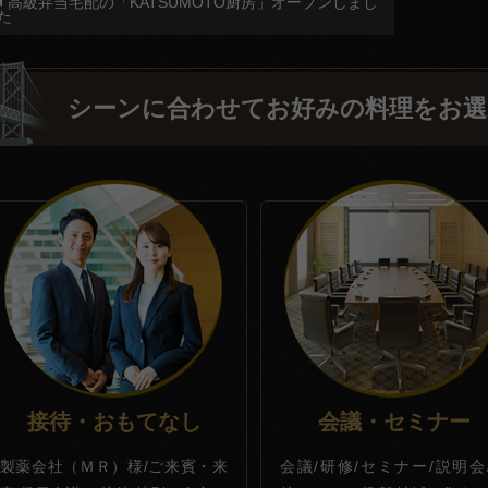
投
高級弁当宅配の「KATSUMOTO厨房」オープンしまし
た
稿
ナ
シーンに合わせてお好みの料理をお選
ビ
ゲ
ー
シ
ョ
ン
接待・おもてなし
会議・セミナー
製薬会社（ＭＲ）様/ご来賓・来
会議/研修/セミナー/説明会