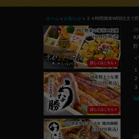
ホーム
»
お知らせ
»
２４時間簡単WEB注文で
京
2
都
K
麹
や
貯
本
舗
＜
１
う
２
な
勝
３
W
に
く
勝