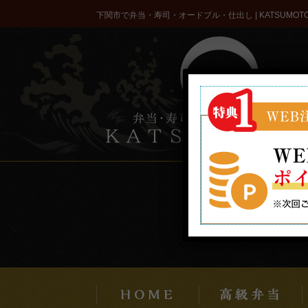
コ
下関市で弁当・寿司・オードブル・仕出し | KATSUMOT
ン
テ
ン
ツ
へ
ス
キ
ッ
プ
２４時
こだわり
配達エリア・ご注文方法
商品一覧