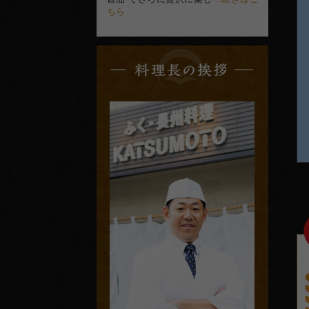
ちら
料
理
長
の
挨
拶