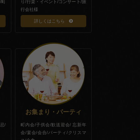
/町
り/行楽・イベント/コンサート/旅
行会社様
詳しくはこちら
お集まり・パーティ
忌/
町内会/子供会/歓送迎会/ 忘新年
会/宴会/会合/パーティ/クリスマ