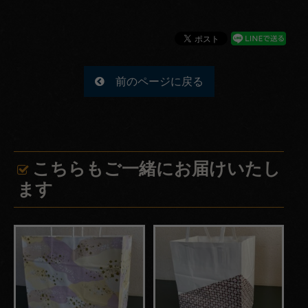
円
1,000
～
前のページに戻る
1,999
円
2,000
～
こちらもご一緒にお届けいたし
2,999
ます
円
3,000
～
3,999
円