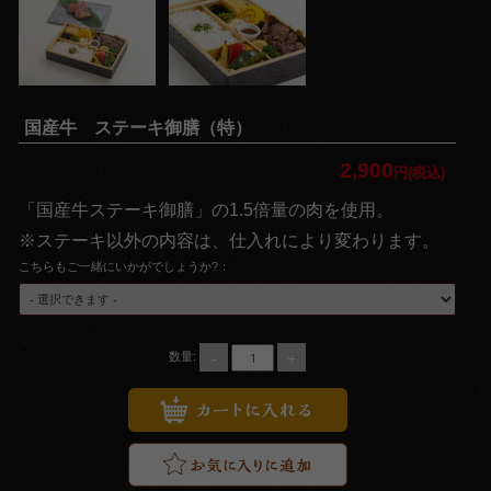
い
法
事・
法要
国産牛 ステーキ御膳（特）
お集
2,900
円(税込)
ま
「国産牛ステーキ御膳」の1.5倍量の肉を使用。
※ステーキ以外の内容は、仕入れにより変わります。
り・
こちらもご一緒にいかがでしょうか?：
パー
ティ
-
+
数量:
価格で選
ぶ
～
999