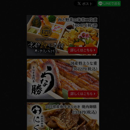
京
都
麹
や
本
舗
う
な
勝
に
く
勝