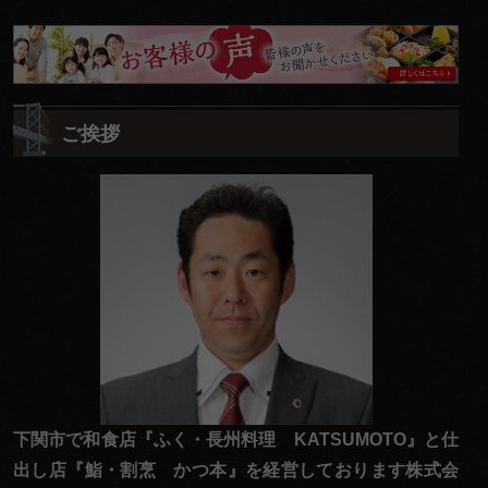
皆
様
の
ご挨拶
ご
意
見
も
お
聞
か
せ
く
だ
下関市で和食店『ふく・長州料理 KATSUMOTO』と仕
さ
出し店『鮨・割烹 かつ本』を経営しております株式会