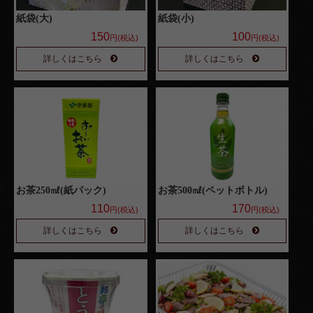
紙袋(大)
紙袋(小)
4,000
150
100
円(税込)
円(税込)
円～
詳しくはこちら
詳しくはこちら
種類で選
ぶ
高級
弁当
オー
お茶250㎖(紙パック)
お茶500㎖(ペットボトル)
ドブ
110
170
円(税込)
円(税込)
ル
詳しくはこちら
詳しくはこちら
寿
司・
会席