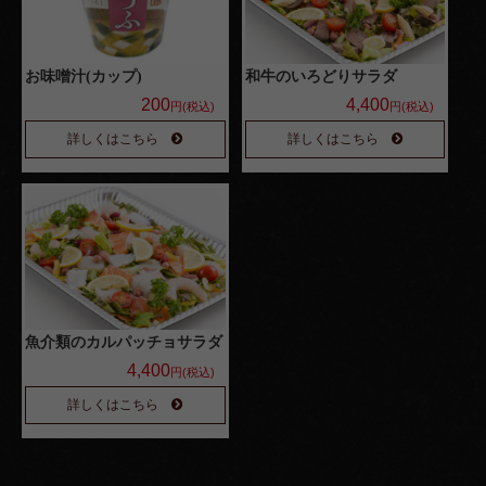
サイ
ドメ
お味噌汁(カップ)
和牛のいろどりサラダ
ニュ
200
4,400
円(税込)
円(税込)
ー
詳しくはこちら
詳しくはこちら
配達エリ
ア・ご注
文方法
お客様の
声
魚介類のカルパッチョサラダ
お知らせ
4,400
円(税込)
スタッフ
詳しくはこちら
ブログ
会社概要