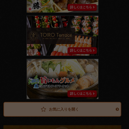
ト
イ
ロ
テ
ラ
ス
山
口
旨
い
も
ん
グ
ル
メ
お気に入りを開く
料