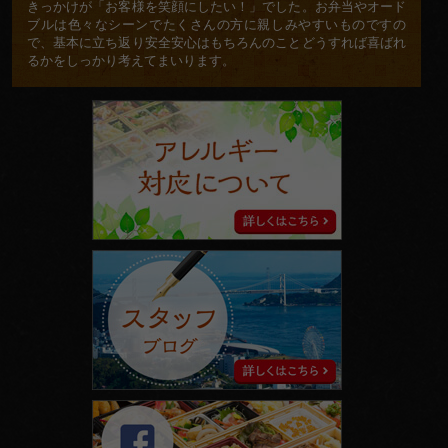
きっかけが「お客様を笑顔にしたい！」でした。お弁当やオード
ブルは色々なシーンでたくさんの方に親しみやすいものですの
で、基本に立ち返り安全安心はもちろんのことどうすれば喜ばれ
るかをしっかり考えてまいります。
ア
レ
ル
ギ
ー
対
応
に
ス
つ
タ
い
ッ
て
フ
ブ
ロ
グ
facebook