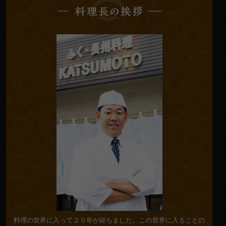
理
長
の
挨
拶
料理の世界に入って２０年が経ちました。この世界に入ることの