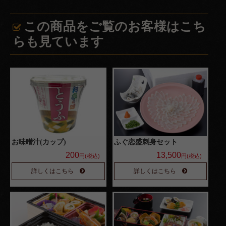
よくある
この商品をご覧のお客様はこち
ご質問
らも見ています
お問い合
わせ
特定商取
引法に基
づく表記
サイトマ
お味噌汁(カップ)
ふぐ恋盛刺身セット
ップ
200
13,500
円(税込)
円(税込)
詳しくはこちら
詳しくはこちら