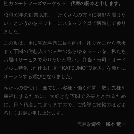
い。
社カツモトフーズマーケット 代表の勝本と申します。
昭和52年の創業以来、「たくさんの方々に笑顔を届けた
い」というのをモットーにスタッフ全員で邁進して参り
ました。
この度は、更に宅配事業に目を向け、ゆりかごから老後
まで下関の住む人々の人生のあらゆるシーンを、私たち
お届けサービスで彩りたいと思い、 弁当・寿司・オード
ブルに特化した仕出し店『KATSUMOTO厨房』を新たに
オープンする運びとなりました。
私たちの使命は、全てはお客様・働く仲間・取引先様を
幸福にするために、大好きな下関で必要とされるため
に、日々精進して参りますので、ご指導ご鞭撻のほどよ
ろしくお願い申し上げます。
代表取締役
勝本 竜一