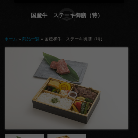
てな
国産牛 ステーキ御膳（特）
し
会
ホーム
»
商品一覧
»
国産和牛 ステーキ御膳（特）
議・
セミ
ナー
行
楽・
観光
慶
事・
お祝