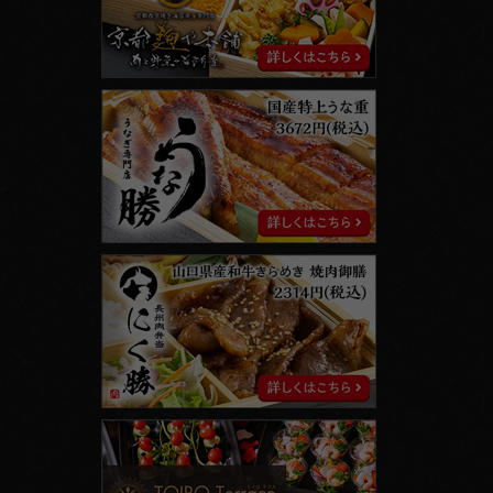
本
舗
う
な
勝
に
く
勝
ト
イ
ロ
テ