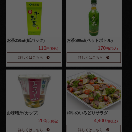
4,000
円～
種類で選
お茶250㎖(紙パック)
お茶500㎖(ペットボトル)
ぶ
110
170
円(税込)
円(税込)
高級
詳しくはこちら
詳しくはこちら
弁当
オー
ドブ
ル
寿
お味噌汁(カップ)
和牛のいろどりサラダ
司・
200
4,400
円(税込)
円(税込)
会席
詳しくはこちら
詳しくはこちら