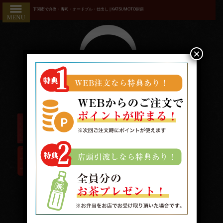
コ
HOME
下関市で弁当・寿司・オードブル・仕出し | KATSUMOTO厨房
ン
こだわり
テ
ン
商品一覧
ツ
×
へ
おすすめ
ス
ランキン
キ
ッ
グ
プ
お気に入
り
用途で選
ぶ
接
待・
受付時間/9:00〜19:00 配送時間/10:00〜19:00
おも