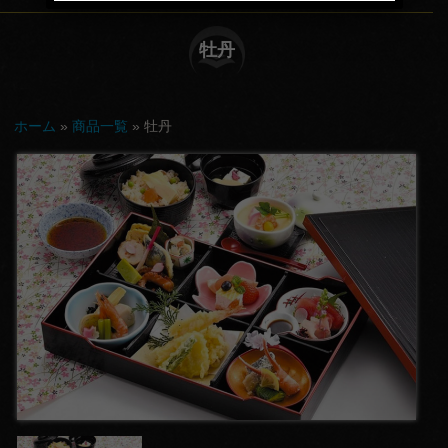
てな
牡丹
し
会
ホーム
»
商品一覧
»
牡丹
議・
セミ
ナー
行
楽・
観光
慶
事・
お祝