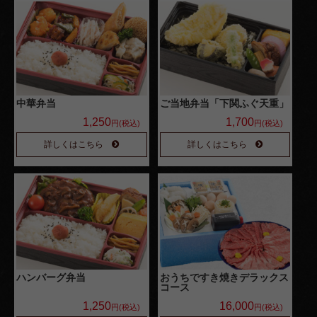
よくある
ご質問
お問い合
わせ
中華弁当
ご当地弁当「下関ふぐ天重」
特定商取
1,250
1,700
円(税込)
円(税込)
引法に基
詳しくはこちら
詳しくはこちら
づく表記
サイトマ
ップ
ハンバーグ弁当
おうちですき焼きデラックス
コース
1,250
16,000
円(税込)
円(税込)