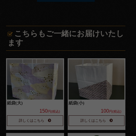
円
1,000
～
こちらもご一緒にお届けいたし
1,999
ます
円
2,000
～
2,999
円
3,000
紙袋(大)
紙袋(小)
150
100
円(税込)
円(税込)
～
詳しくはこちら
詳しくはこちら
3,999
円