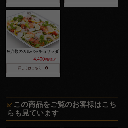
サイ
ドメ
ニュ
ー
配達エリ
魚介類のカルパッチョサラダ
ア・ご注
4,400
円(税込)
文方法
詳しくはこちら
お客様の
声
お知らせ
この商品をご覧のお客様はこち
スタッフ
らも見ています
ブログ
会社概要