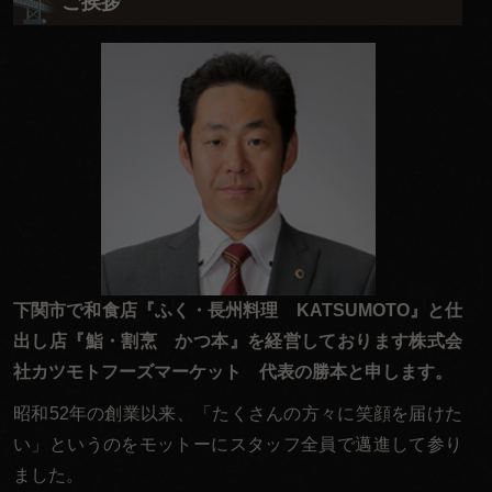
ご挨拶
ご
意
見
も
お
聞
か
せ
く
だ
下関市で和食店『ふく・長州料理 KATSUMOTO』と仕
さ
出し店『鮨・割烹 かつ本』を経営しております株式会
い。
社カツモトフーズマーケット 代表の勝本と申します。
昭和52年の創業以来、「たくさんの方々に笑顔を届けた
い」というのをモットーにスタッフ全員で邁進して参り
ました。