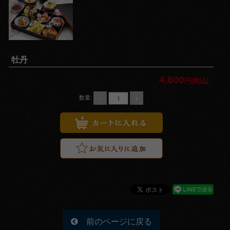
い
法
事・
法要
牡丹
お集
4,800
円(税込)
ま
-
+
数量:
り・
パー
ティ
価格で選
ぶ
～
前のページに戻る
999