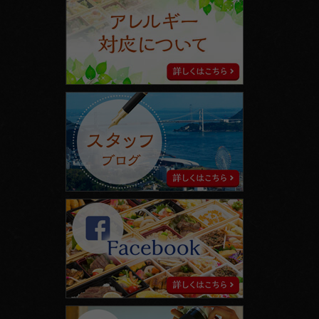
レ
ル
ギ
ー
対
応
に
ス
つ
タ
い
ッ
て
フ
ブ
ロ
グ
facebook
instagram