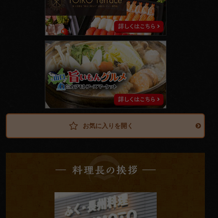
ラ
ス
山
口
旨
い
も
ん
グ
ル
メ
お気に入りを開く
料
理
長
の
挨
拶