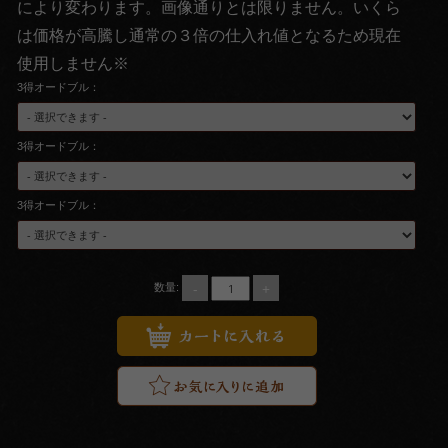
により変わります。画像通りとは限りません。いくら
円
は価格が高騰し通常の３倍の仕入れ値となるため現在
1,000
使用しません※
3得オードブル：
～
1,999
3得オードブル：
円
2,000
3得オードブル：
～
2,999
-
+
数量:
円
3,000
～
3,999
円