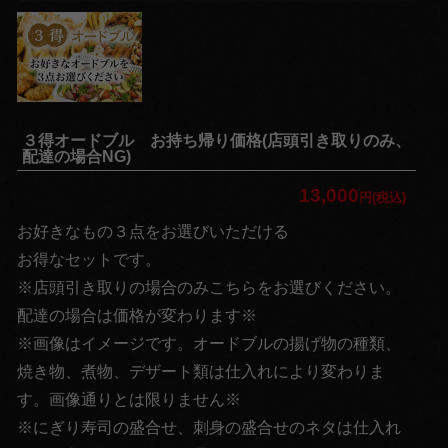
い
法
事・
法要
３得オードブル お持ち帰り価格(店頭引き取りのみ、
お集
配達の場合NG)
ま
13,000
円(税込)
り・
お好きなもの３点をお選びいただける
パー
お得なセットです。
※店頭引き取りの場合のみこちらをお選びください。
ティ
配達の場合は価格が変わります※
価格で選
※画像はイメージです。オードブルの揚げ物の種類、
ぶ
焼き物、煮物、デザート類は仕入れにより変わりま
～
す。画像通りとは限りません※
※にぎり寿司の盛合せ、刺身の盛合せのネタは仕入れ
999