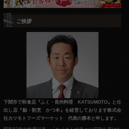
様
の
ご挨拶
ご
意
見
も
お
聞
か
せ
く
だ
下関市で和食店『ふく・長州料理 KATSUMOTO』と仕
さ
出し店『鮨・割烹 かつ本』を経営しております株式会
い。
社カツモトフーズマーケット 代表の勝本と申します。