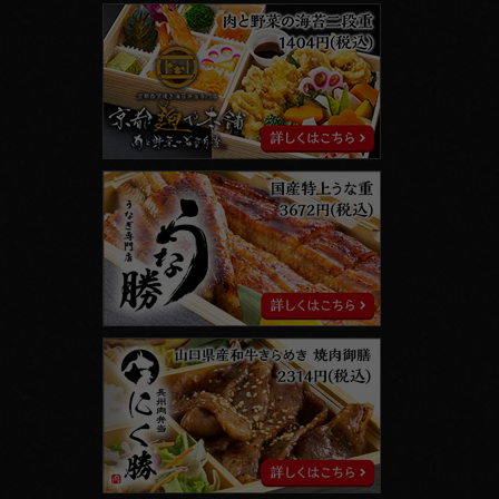
京
都
麹
や
本
舗
う
な
勝
に
く
勝