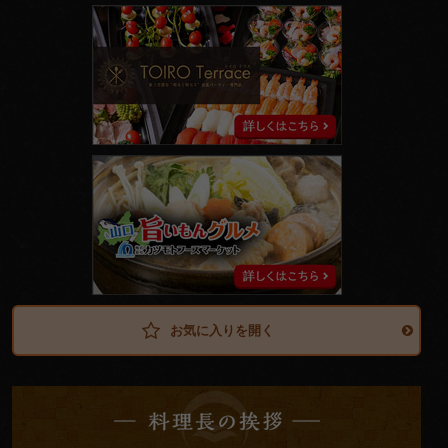
ト
イ
ロ
テ
ラ
ス
山
口
旨
い
も
ん
グ
ル
メ
お気に入りを開く
料
理
長