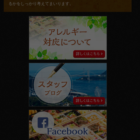
るかをしっかり考えてまいります。
ア
レ
ル
ギ
ー
対
応
に
ス
つ
タ
い
ッ
て
フ
ブ
ロ
グ
facebook