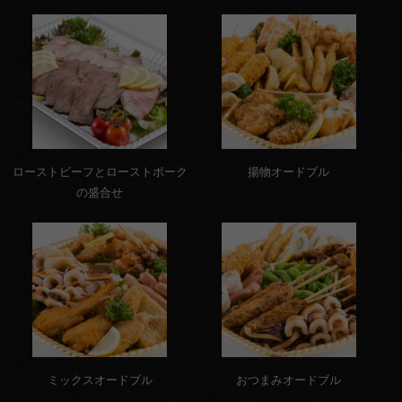
4,000
円～
種類で選
ぶ
高級
ローストビーフとローストポーク
揚物オードブル
弁当
の盛合せ
オー
ドブ
ル
寿
司・
会席
ミックスオードブル
おつまみオードブル