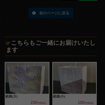
よくある
前のページに戻る
ご質問
お問い合
わせ
特定商取
こちらもご一緒にお届けいたし
引法に基
ます
づく表記
サイトマ
ップ
紙袋(大)
紙袋(小)
150
100
円(税込)
円(税込)