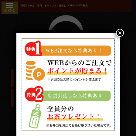
コ
HOME
下関市で弁当・寿司・オードブル・仕出し | KATSUMOTO厨房
ン
こだわり
テ
ン
商品一覧
ツ
×
へ
おすすめ
ス
ランキン
キ
ッ
グ
プ
お気に入
り
用途で選
ぶ
接
待・
受付時間/9:00〜19:00 配送時間/10:00〜19:00
おも