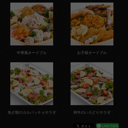
サイ
ドメ
ニュ
ー
配達エリ
ア・ご注
中華風オードブル
お子様オードブル
文方法
お客様の
声
お知らせ
スタッフ
魚介類のカルパッチョサラダ
和牛のいろどりサラダ
ブログ
会社概要