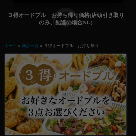
てな
３得オードブル お持ち帰り価格(店頭引き取り
し
のみ、配達の場合NG)
会
議・
ホーム
»
商品一覧
»
３得オードブル お持ち帰り
セミ
ナー
行
楽・
観光
慶
事・
お祝