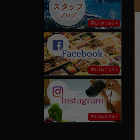
て
フ
ブ
ロ
グ
facebook
instagram