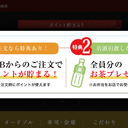
O厨房
日替わり弁当