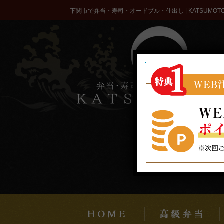
コ
下関市で弁当・寿司・オードブル・仕出し | KATSUMOT
ン
テ
ン
ツ
へ
ス
キ
ッ
プ
こだわり
配達エリア・ご注文方法
商品一覧