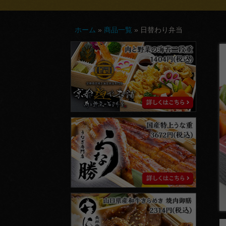
ホーム
»
商品一覧
»
日替わり弁当
京
都
麹
や
本
舗
う
な
勝
に
く
勝