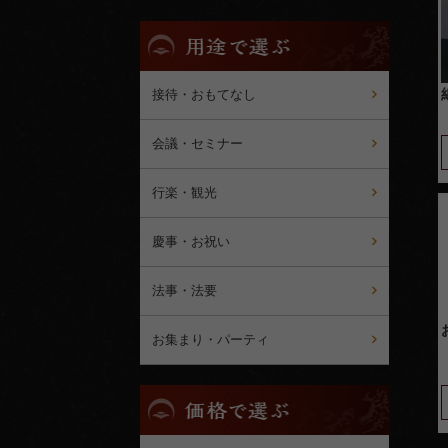
用
途
で
選
接待・おもてなし
ぶ
会議・セミナー
行楽・観光
慶事・お祝い
法事・法要
お集まり・パーティ
価
格
で