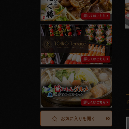
vorite
ト
イ
ロ
テ
ラ
ス
山
口
旨
い
も
ん
グ
ル
メ
お気に入りを開く