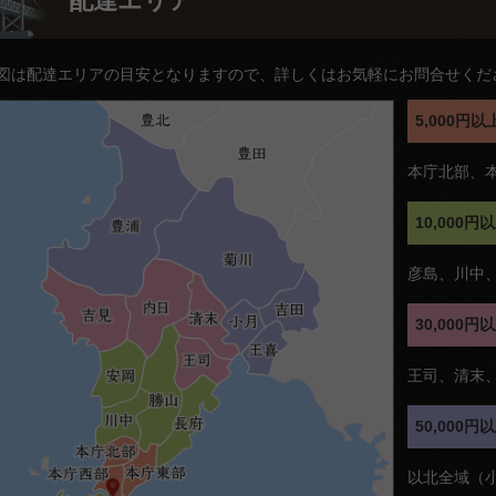
配達エリア
図は配達エリアの目安となりますので、詳しくはお気軽にお問合せくだ
5,000
本庁北部、
10,000
彦島、川中
30,000
王司、清末
50,000
以北全域（