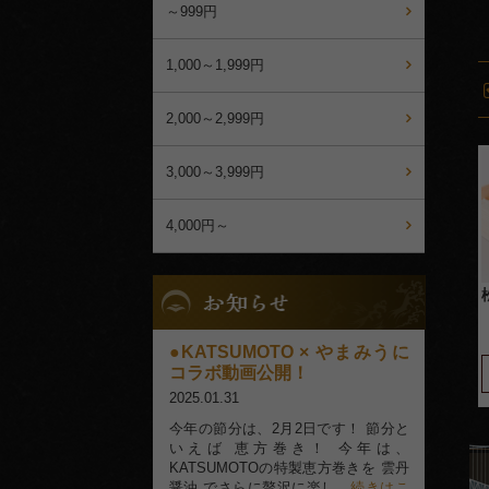
選
～999円
ぶ
1,000～1,999円
2,000～2,999円
3,000～3,999円
4,000円～
お
知
ら
せ-
KATSUMOTO × やまみうに
blog-
コラボ動画公開！
2025.01.31
今年の節分は、2月2日です！ 節分と
いえば 恵方巻き！ 今年は、
KATSUMOTOの特製恵方巻きを 雲丹
醤油 でさらに贅沢に楽し
…続きはこ