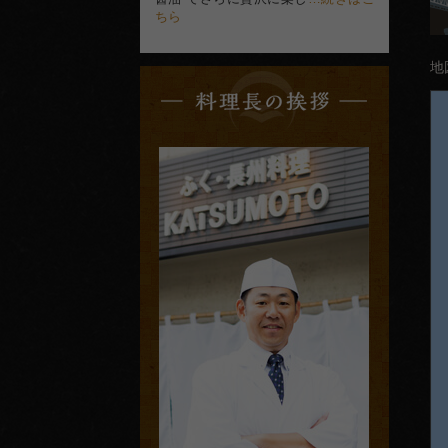
ちら
地
料
理
長
の
挨
拶