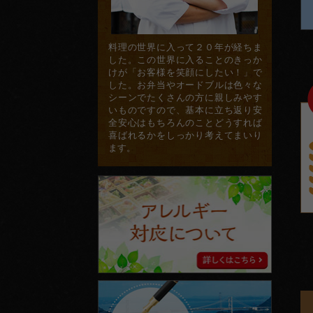
料理の世界に入って２０年が経ちま
した。この世界に入ることのきっか
けが「お客様を笑顔にしたい！」で
した。お弁当やオードブルは色々な
シーンでたくさんの方に親しみやす
いものですので、基本に立ち返り安
全安心はもちろんのことどうすれば
喜ばれるかをしっかり考えてまいり
ます。
ア
レ
ル
ギ
ー
対
応
に
ス
つ
タ
い
ッ