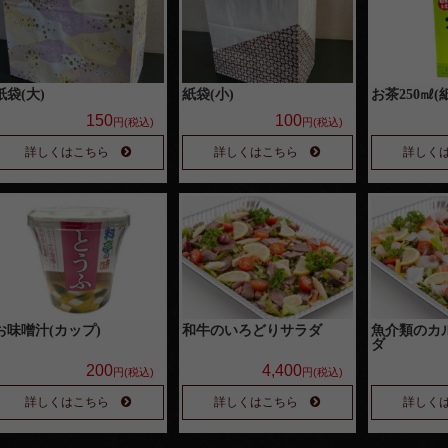
紙袋(大)
紙袋(小)
お茶250㎖(
150
100
円(税込)
円(税込)
詳しくはこちら
詳しくはこちら
詳しく
お味噌汁(カップ)
和牛のいろどりサラダ
魚介類のカ
ダ
200
4,400
円(税込)
円(税込)
詳しくはこちら
詳しくはこちら
詳しく