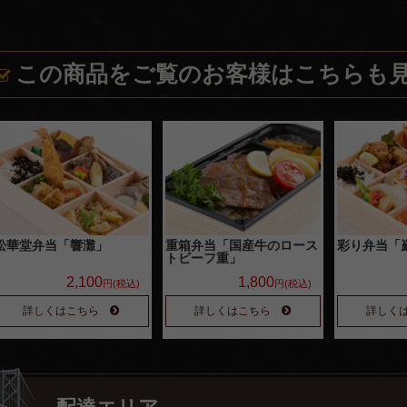
この商品をご覧のお客様はこちらも
松華堂弁当「響灘」
重箱弁当「国産牛のロース
彩り弁当「
トビーフ重」
2,100
1,800
円(税込)
円(税込)
詳しくはこちら
詳しくはこちら
詳しく