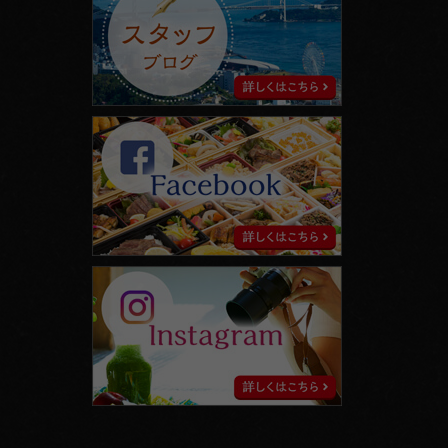
ッ
て
フ
ブ
ロ
グ
facebook
instagram