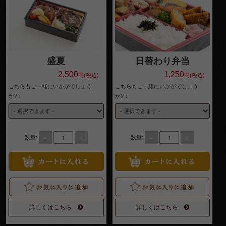
4,000
円～
種類で選
盛夏
日替わり弁当
ぶ
2,500
1,250
円(税込)
円(税込)
こちらもご一緒にいかがでしょう
こちらもご一緒にいかがでしょう
高級
か?：
か?：
弁当
オー
-
+
-
+
数量:
数量:
ドブ
ル
寿
司・
詳しくはこちら
詳しくはこちら
会席