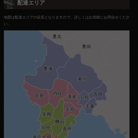
ナ
配達エリア
ビ
地図は配達エリアの目安となりますので、詳しくはお気軽にお問合せくださ
ゲ
い。
ー
シ
ョ
ン