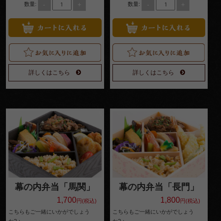
-
+
-
+
数量:
数量:
詳しくはこちら
詳しくはこちら
幕の内弁当「馬関」
幕の内弁当「長門」
1,700
1,800
円(税込)
円(税込)
こちらもご一緒にいかがでしょう
こちらもご一緒にいかがでしょう
か?：
か?：