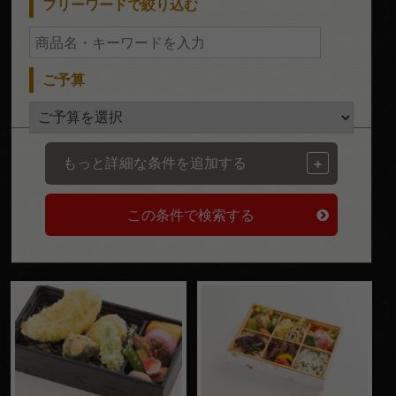
フリーワードで絞り込む
い
法
事・
ご予算
法要
お集
もっと詳細な条件を追加する
ま
り・
パー
ティ
価格で選
ぶ
～
999