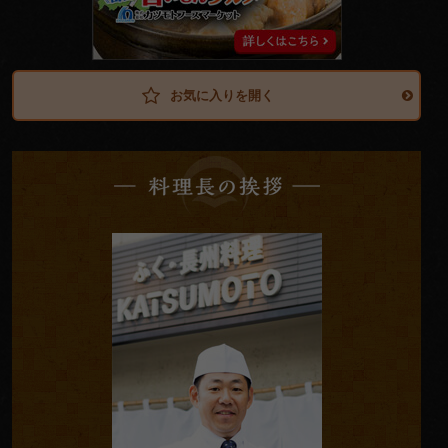
も
ん
グ
ル
メ
お気に入りを開く
料
理
長
の
挨
拶