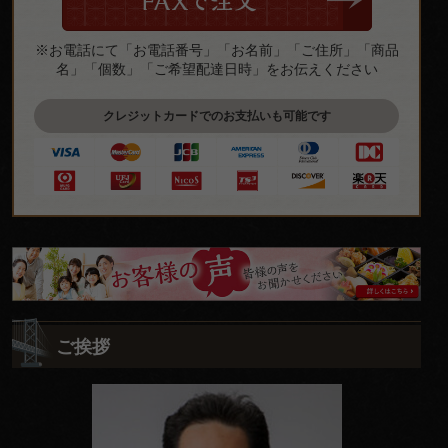
※お電話にて「お電話番号」「お名前」「ご住所」「商品
名」「個数」「ご希望配達日時」をお伝えください
クレジットカードでのお支払いも可能です
皆
様
の
ご挨拶
ご
意
見
も