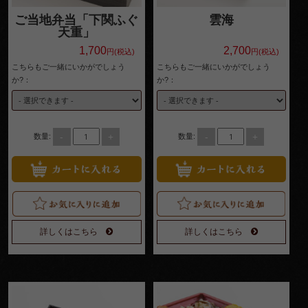
円
ご当地弁当「下関ふぐ
雲海
天重」
1,000
1,700
2,700
円(税込)
円(税込)
～
こちらもご一緒にいかがでしょう
こちらもご一緒にいかがでしょう
か?：
か?：
1,999
円
2,000
-
+
-
+
数量:
数量:
～
2,999
円
詳しくはこちら
詳しくはこちら
3,000
～
3,999
円