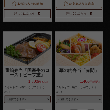
よくある
詳しくはこちら
詳しくはこちら
ご質問
お問い合
わせ
特定商取
引法に基
づく表記
サイトマ
重箱弁当「国産牛のロ
幕の内弁当「赤間」
ーストビーフ重」
ップ
1,800
1,400
円(税込)
円(税込)
こちらもご一緒にいかがでしょう
こちらもご一緒にいかがでしょう
か?：
か?：