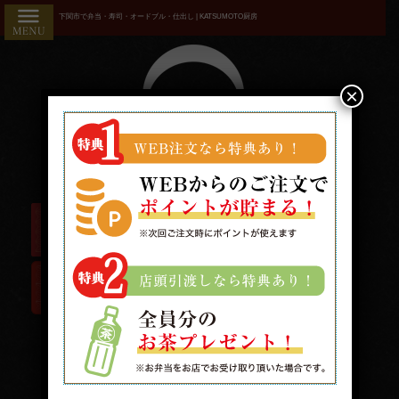
コ
HOME
下関市で弁当・寿司・オードブル・仕出し | KATSUMOTO厨房
ン
こだわり
テ
ン
商品一覧
ツ
×
へ
おすすめ
ス
ランキン
キ
ッ
グ
プ
お気に入
り
用途で選
ぶ
接
待・
受付時間/9:00〜19:00 配送時間/10:00〜19:00
おも