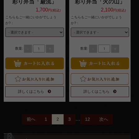
彩り弁当「巌流」
彩り弁当「火の山」
1,700
2,100
円(税込)
円(税込)
こちらもご一緒にいかがでしょう
こちらもご一緒にいかがでしょう
か?：
か?：
-
+
-
+
数量:
数量:
詳しくはこちら
詳しくはこちら
投
…
前へ
1
2
3
12
次へ
稿