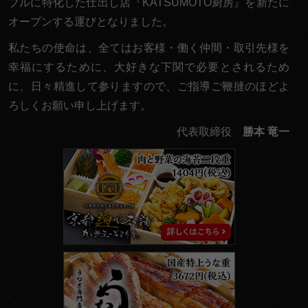
ブルに特化した仕出し店『KATSUMOTO厨房』を新たに
オープンする運びとなりました。
私たちの使命は、全てはお客様・働く仲間・取引先様を
幸福にするために、大好きな下関で必要とされるため
に、日々精進して参りますので、ご指導ご鞭撻のほどよ
ろしくお願い申し上げます。
代表取締役
勝本 竜一
京
都
麹
や
本
舗
う
な
勝