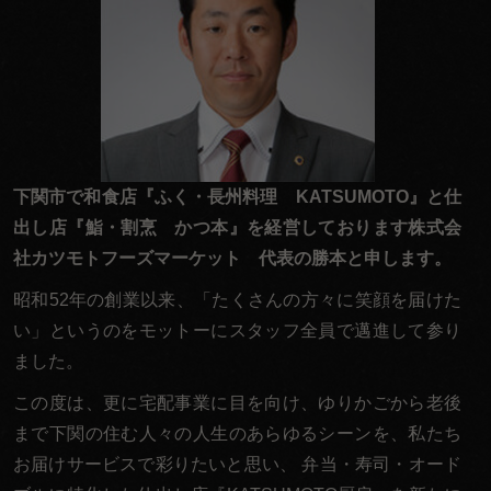
お
聞
か
せ
く
だ
下関市で和食店『ふく・長州料理 KATSUMOTO』と仕
さ
出し店『鮨・割烹 かつ本』を経営しております株式会
い。
社カツモトフーズマーケット 代表の勝本と申します。
昭和52年の創業以来、「たくさんの方々に笑顔を届けた
い」というのをモットーにスタッフ全員で邁進して参り
ました。
この度は、更に宅配事業に目を向け、ゆりかごから老後
まで下関の住む人々の人生のあらゆるシーンを、私たち
お届けサービスで彩りたいと思い、 弁当・寿司・オード