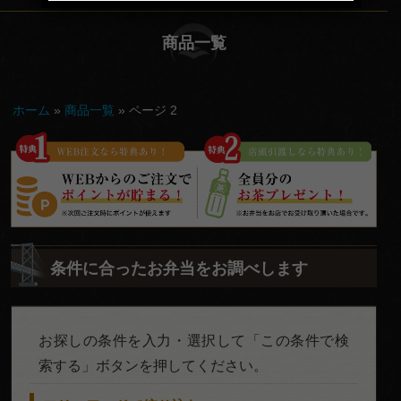
てな
商品一覧
し
会
ホーム
»
商品一覧
»
ページ 2
議・
セミ
ナー
行
楽・
条件に合ったお弁当をお調べします
観光
慶
お探しの条件を入力・選択して「この条件で検
事・
索する」ボタンを押してください。
お祝