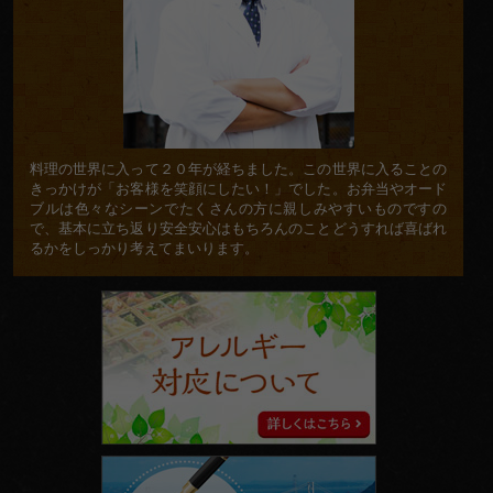
料理の世界に入って２０年が経ちました。この世界に入ることの
きっかけが「お客様を笑顔にしたい！」でした。お弁当やオード
ブルは色々なシーンでたくさんの方に親しみやすいものですの
で、基本に立ち返り安全安心はもちろんのことどうすれば喜ばれ
るかをしっかり考えてまいります。
ア
レ
ル
ギ
ー
対
応
に
ス
つ
タ
い