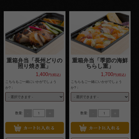
サイ
ドメ
ニュ
ー
配達エリ
ア・ご注
重箱弁当「長州どりの
重箱弁当「季節の海鮮
照り焼き重」
ちらし重」
文方法
1,400
1,700
円(税込)
円(税込)
お客様の
こちらもご一緒にいかがでしょう
こちらもご一緒にいかがでしょう
か?：
か?：
声
お知らせ
スタッフ
-
+
-
+
数量:
数量:
ブログ
会社概要