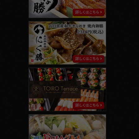
に
く
勝
ト
イ
ロ
テ
ラ
ス
山
口
旨
い